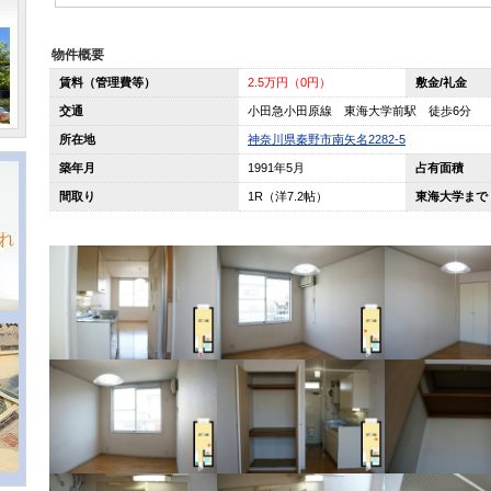
物件概要
賃料（管理費等）
2.5万円（0円）
敷金/礼金
交通
小田急小田原線 東海大学前駅 徒歩6分
所在地
神奈川県秦野市南矢名2282-5
築年月
1991年5月
占有面積
間取り
1R（洋7.2帖）
東海大学まで