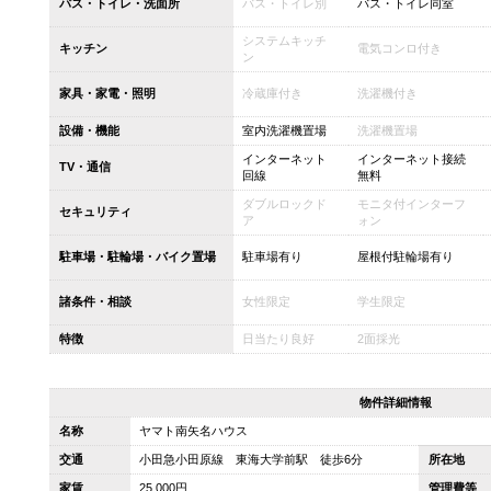
バス・トイレ・洗面所
バス・トイレ別
バス・トイレ同室
システムキッチ
キッチン
電気コンロ付き
ン
家具・家電・照明
冷蔵庫付き
洗濯機付き
設備・機能
室内洗濯機置場
洗濯機置場
インターネット
インターネット接続
TV・通信
回線
無料
ダブルロックド
モニタ付インターフ
セキュリティ
ア
ォン
駐車場・駐輪場・バイク置場
駐車場有り
屋根付駐輪場有り
諸条件・相談
女性限定
学生限定
特徴
日当たり良好
2面採光
物件詳細情報
名称
ヤマト南矢名ハウス
交通
小田急小田原線 東海大学前駅 徒歩6分
所在地
家賃
25,000円
管理費等