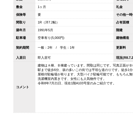
敷金
1ヶ月
礼金
保険等
要
その他一時
間取り
1R（洋7.2帖）
占有面積
築年月
1991年5月
階建
駐車場
空車有り(5,000円)
建物構造
契約期間
一般：2年 / 学生：1年
更新料
入居日
即入居可
現況(R8.7.2
建物はＡ棟、Ｂ棟建っています。間取は同じです。写真正面がＢ
駅まで徒歩6分、坂の多いこの街では平坦な道のりです。徒歩1
屋根付駐輪場が有ります、大型バイク駐輪可能です、もちろん無料。
洗濯機室内置きです、女性にも人気物件です。
令和8年7月21日、現在1階A103号室のみご紹介です。
コメント