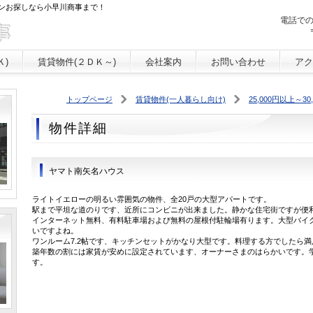
ンお探しなら小早川商事まで！
電話で
Ｋ)
賃貸物件(２ＤＫ～)
会社案内
お問い合わせ
アク
トップページ
賃貸物件(一人暮らし向け)
25,000円以上～30
物件詳細
ヤマト南矢名ハウス
ライトイエローの明るい雰囲気の物件、全20戸の大型アパートです。
駅まで平坦な道のりです、近所にコンビニが出来ました。静かな住宅街ですが便
インターネット無料、有料駐車場および無料の屋根付駐輪場有ります。大型バイ
いですよね。
ワンルーム7.2帖です、キッチンセットがかなり大型です。料理する方でしたら
築年数の割には家賃が安めに設定されています、オーナーさまのはらかいです。
す。