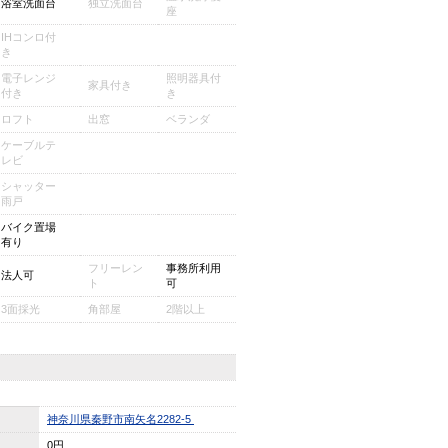
浴室洗面台
独立洗面台
座
IHコンロ付
き
電子レンジ
照明器具付
家具付き
付き
き
ロフト
出窓
ベランダ
ケーブルテ
レビ
シャッター
雨戸
バイク置場
有り
フリーレン
事務所利用
法人可
ト
可
3面採光
角部屋
2階以上
神奈川県秦野市南矢名2282-5
0円