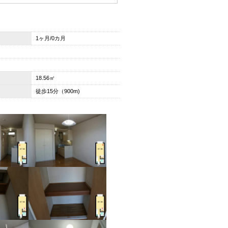
1ヶ月/0カ月
18.56㎡
徒歩15分（900m)