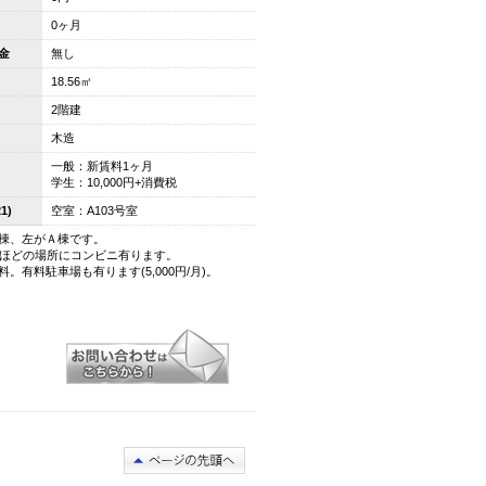
0ヶ月
金
無し
18.56㎡
2階建
木造
一般：新賃料1ヶ月
学生：10,000円+消費税
1)
空室：A103号室
棟、左がＡ棟です。
分ほどの場所にコンビニ有ります。
有料駐車場も有ります(5,000円/月)。