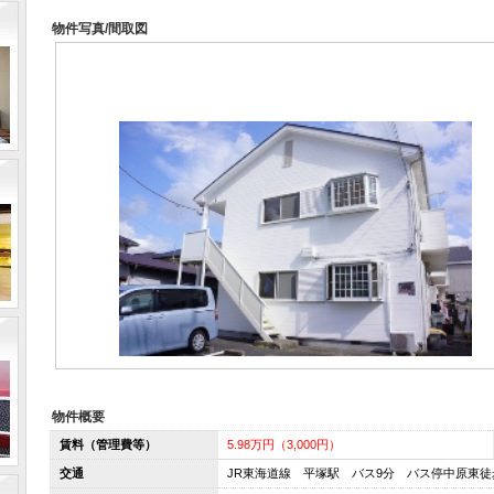
物件写真/間取図
物件概要
賃料（管理費等）
5.98万円（3,000円）
交通
JR東海道線 平塚駅 バス9分 バス停中原東徒