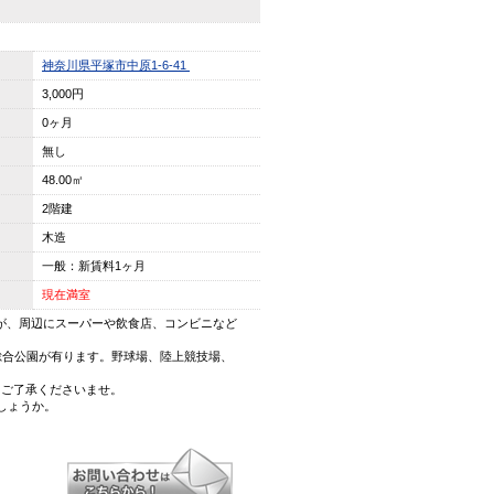
神奈川県平塚市中原1-6-41
3,000円
0ヶ月
無し
48.00㎡
2階建
木造
一般：新賃料1ヶ月
現在満室
が、周辺にスーパーや飲食店、コンビニなど
総合公園が有ります。野球場、陸上競技場、
、ご了承くださいませ。
しょうか。