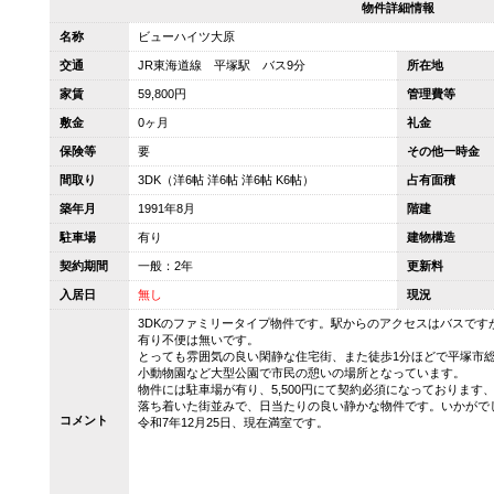
物件詳細情報
名称
ビューハイツ大原
交通
JR東海道線 平塚駅 バス9分
所在地
家賃
59,800円
管理費等
敷金
0ヶ月
礼金
保険等
要
その他一時金
間取り
3DK（洋6帖 洋6帖 洋6帖 K6帖）
占有面積
築年月
1991年8月
階建
駐車場
有り
建物構造
契約期間
一般：2年
更新料
入居日
無し
現況
3DKのファミリータイプ物件です。駅からのアクセスはバスです
有り不便は無いです。
とっても雰囲気の良い閑静な住宅街、また徒歩1分ほどで平塚市
小動物園など大型公園で市民の憩いの場所となっています。
物件には駐車場が有り、5,500円にて契約必須になっております
落ち着いた街並みで、日当たりの良い静かな物件です。いかがで
コメント
令和7年12月25日、現在満室です。