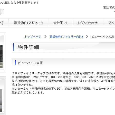
ンお探しなら小早川商事まで！
電話で
Ｋ)
賃貸物件(２ＤＫ～)
会社案内
お問い合わせ
アク
トップページ
賃貸物件(ファミリー向け)
ビューハイツ大原
物件詳細
ビューハイツ大原
３ＤＫファイミリータイプの物件です。単身者の入居も可能です。事務所利用も
全6部屋1階3戸、2階3戸です。101・201号室と、102・103・202・203号室と
周辺は閑静な住宅街、とても雰囲気の良い場所です。近くに小学校さらに平塚総
境は良いですね。
インターネット無料(Wifi理論値下り1G)、追炊き機能付き浴槽、モニター付き
値を加えてくれています。