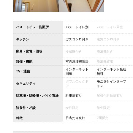
バス・トイレ・洗面所
バス・トイレ別
バス・トイレ同室
キッチン
ガスコンロ付き
電気コンロ付き
家具・家電・照明
冷蔵庫付き
洗濯機付き
設備・機能
室内洗濯機置場
洗濯機置場
インターネット
インターネット接続
TV・通信
回線
無料
ダブルロックド
モニタ付インターフ
セキュリティ
ア
ォン
駐車場・駐輪場・バイク置場
駐車場有り
屋根付駐輪場有り
諸条件・相談
女性限定
学生限定
特徴
日当たり良好
2面採光