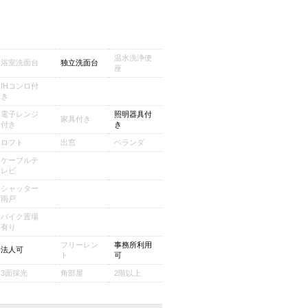
温水洗浄便
浴室洗面台
独立洗面台
座
IHコンロ付
き
電子レンジ
照明器具付
家具付き
付き
き
ロフト
出窓
ベランダ
ケーブルテ
レビ
シャッター
雨戸
バイク置場
有り
フリーレン
事務所利用
法人可
ト
可
3面採光
角部屋
2階以上