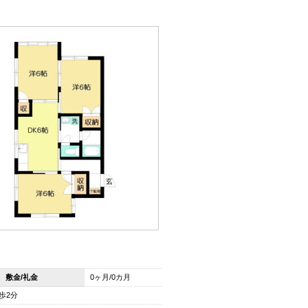
敷金/礼金
0ヶ月/0カ月
歩2分