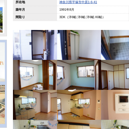
所在地
神奈川県平塚市中原1-6-41
築年月
1991年8月
間取り
3DK（洋6帖 洋6帖 洋6帖 K6帖）