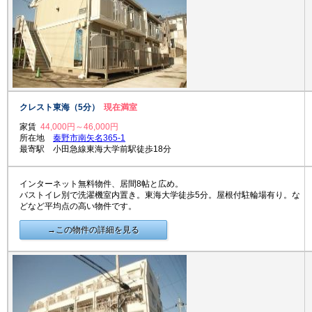
クレスト東海（5分）
現在満室
家賃
44,000円～46,000円
所在地
秦野市南矢名365-1
最寄駅 小田急線東海大学前駅徒歩18分
インターネット無料物件、居間8帖と広め。
バストイレ別で洗濯機室内置き。東海大学徒歩5分。屋根付駐輪場有り。な
どなど平均点の高い物件です。
→この物件の詳細を見る