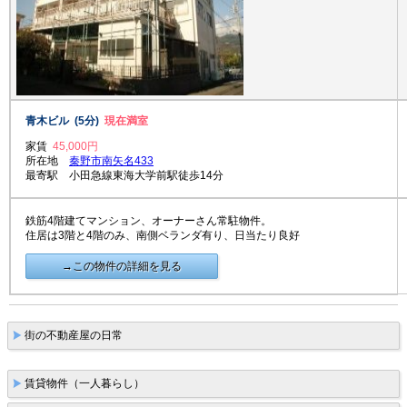
青木ビル (5分)
現在満室
家賃
45,000円
所在地
秦野市南矢名433
最寄駅 小田急線東海大学前駅徒歩14分
鉄筋4階建てマンション、オーナーさん常駐物件。
住居は3階と4階のみ、南側ベランダ有り、日当たり良好
→この物件の詳細を見る
街の不動産屋の日常
賃貸物件（一人暮らし）