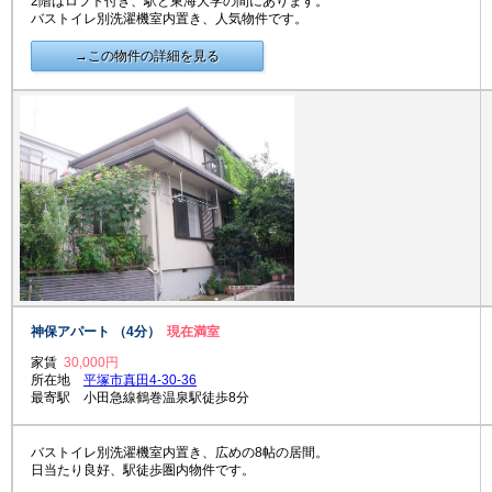
2階はロフト付き、駅と東海大学の間にあります。
バストイレ別洗濯機室内置き、人気物件です。
→この物件の詳細を見る
神保アパート （4分）
現在満室
家賃
30,000円
所在地
平塚市真田4-30-36
最寄駅 小田急線鶴巻温泉駅徒歩8分
バストイレ別洗濯機室内置き、広めの8帖の居間。
日当たり良好、駅徒歩圏内物件です。