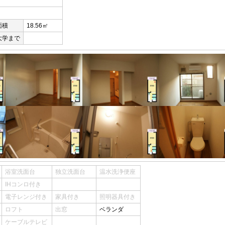
面積
18.56㎡
大学まで
浴室洗面台
独立洗面台
温水洗浄便座
IHコンロ付き
電子レンジ付き
家具付き
照明器具付き
ロフト
出窓
ベランダ
ケーブルテレビ