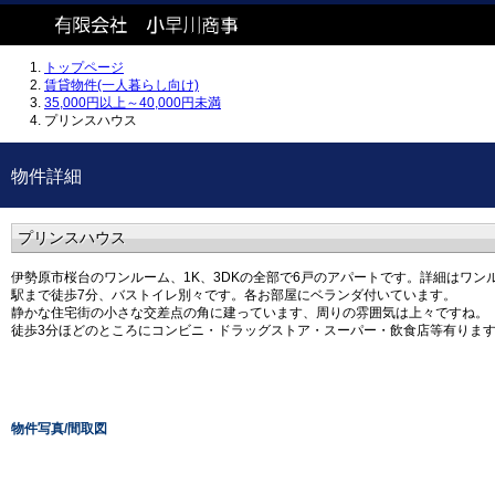
トップページ
賃貸物件(一人暮らし向け)
35,000円以上～40,000円未満
プリンスハウス
物件詳細
プリンスハウス
伊勢原市桜台のワンルーム、1K、3DKの全部で6戸のアパートです。詳細はワンル
駅まで徒歩7分、バストイレ別々です。各お部屋にベランダ付いています。
静かな住宅街の小さな交差点の角に建っています、周りの雰囲気は上々ですね。
徒歩3分ほどのところにコンビニ・ドラッグストア・スーパー・飲食店等有りま
物件写真/間取図