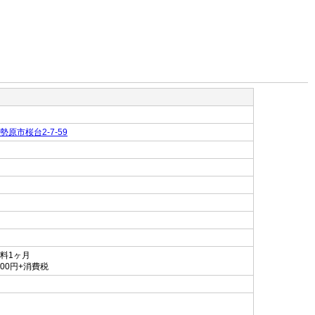
原市桜台2-7-59
料1ヶ月
000円+消費税