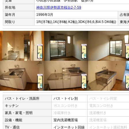
交通
小田急小田原線 伊勢原駅 徒歩7分
所在地
神奈川県伊勢原市桜台2-7-59
築年月
1996年3月
占有
間取り
1R(洋7帖),1K(洋6帖 K2帖),3DK(洋6,6,和4.5 DK6帖)
東海
バス・トイレ・洗面所
バス・トイレ別
バス・トイレ同室
キッチン
ガスコンロ付き
電気コンロ付き
家具・家電・照明
冷蔵庫付き
洗濯機付き
設備・機能
室内洗濯機置場
洗濯機置場
TV・通信
インターネット回線
インターネット接続無料