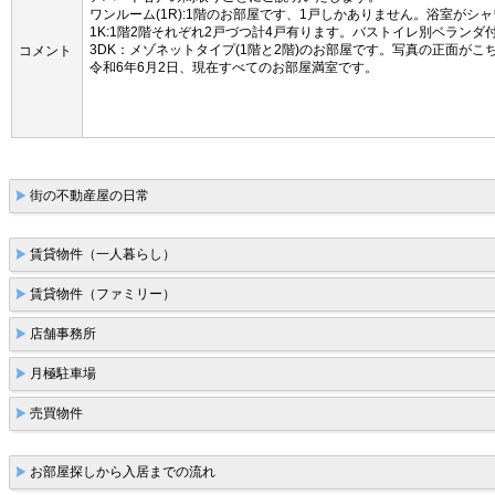
ワンルーム(1R):1階のお部屋です、1戸しかありません。浴室
1K:1階2階それぞれ2戸づつ計4戸有ります。バストイレ別ベラ
3DK：メゾネットタイプ(1階と2階)のお部屋です。写真の正面
コメント
令和6年6月2日、現在すべてのお部屋満室です。
街の不動産屋の日常
賃貸物件（一人暮らし）
賃貸物件（ファミリー）
店舗事務所
月極駐車場
売買物件
お部屋探しから入居までの流れ