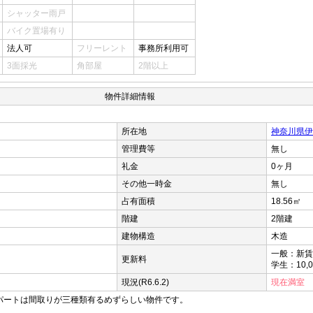
シャッター雨戸
バイク置場有り
法人可
フリーレント
事務所利用可
3面採光
角部屋
2階以上
物件詳細情報
所在地
神奈川県伊勢
管理費等
無し
礼金
0ヶ月
その他一時金
無し
占有面積
18.56㎡
階建
2階建
建物構造
木造
一般：新賃
更新料
学生：10,
現況(R6.6.2)
現在満室
パートは間取りが三種類有るめずらしい物件です。