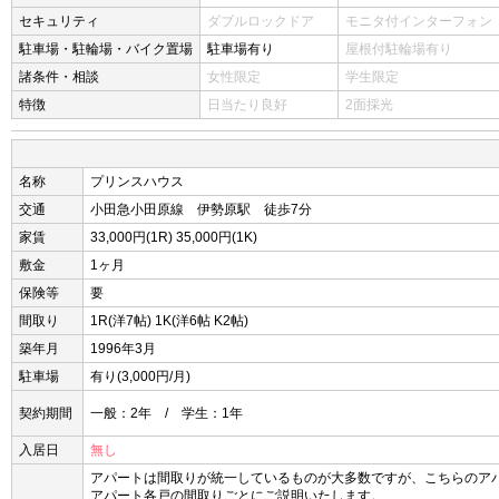
セキュリティ
ダブルロックドア
モニタ付インターフォン
駐車場・駐輪場・バイク置場
駐車場有り
屋根付駐輪場有り
諸条件・相談
女性限定
学生限定
特徴
日当たり良好
2面採光
名称
プリンスハウス
交通
小田急小田原線 伊勢原駅 徒歩7分
家賃
33,000円(1R) 35,000円(1K)
敷金
1ヶ月
保険等
要
間取り
1R(洋7帖) 1K(洋6帖 K2帖)
築年月
1996年3月
駐車場
有り(3,000円/月)
契約期間
一般：2年 / 学生：1年
入居日
無し
アパートは間取りが統一しているものが大多数ですが、こちらのア
アパート各戸の間取りごとにご説明いたします。