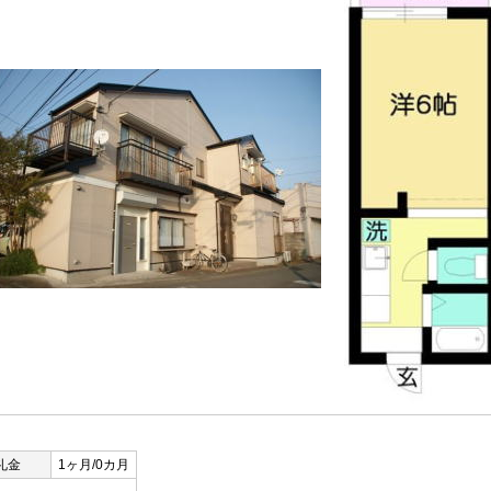
礼金
1ヶ月/0カ月