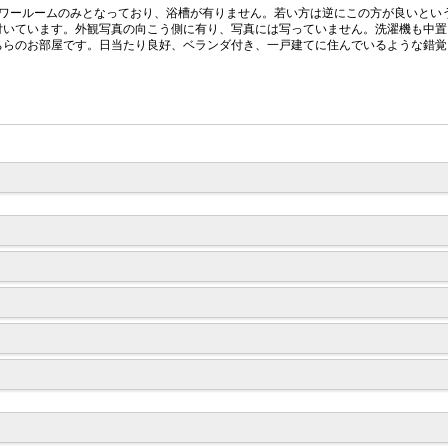
がシャワールームのみとなっており、浴槽が有りません。若い方は逆にこの方が良いと
ンダ付いています。外観写真の向こう側に有り、写真には写っていません。洗濯機も中
がこちらのお部屋です。日当たり良好、ベランダ付き、一戸建てに住んでいるような錯